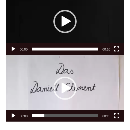
00:00
00:10
Video
Player
00:00
00:15