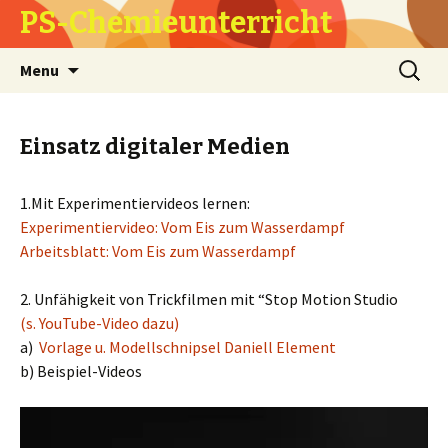
PS-Chemieunterricht
Skip
Search
Menu
to
for:
content
Einsatz digitaler Medien
1.Mit Experimentiervideos lernen:
Experimentiervideo: Vom Eis zum Wasserdampf
Arbeitsblatt: Vom Eis zum Wasserdampf
2. Unfähigkeit von Trickfilmen mit “Stop Motion Studio
(s. YouTube-Video dazu)
a)
Vorlage u. Modellschnipsel Daniell Element
b) Beispiel-Videos
Video
Player